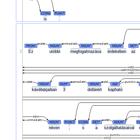
CCONJ
PUNCT
is
.
det
nmod:att
nmod:att
PRON
NOUN
NOUN
NOUN
DET
#
#
#
#
#
2
Ez
utóbbi
megfogalmazása
érdekében
az
obl
advmod:tloc
obl
det
amod:att
obl
punct
NOUN
NUM
NOUN
ADJ
#
#
#
#
kávébárjaiban
3
dollárért
kapható
obl
c
nmod:att
det
NOUN
PUNCT
CCONJ
DET
NOUN
C
#
#
#
néven
,
s
a
szolgáltatásaival
punct
conj