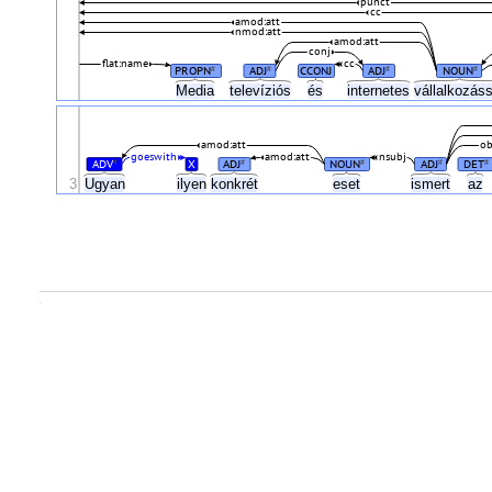
punct
cc
amod:att
nmod:att
amod:att
conj
flat:name
cc
PROPN
ADJ
CCONJ
ADJ
NOUN
#
#
#
#
Media
televíziós
és
internetes
vállalkozás
amod:att
ob
goeswith
amod:att
nsubj
ADV
X
ADJ
NOUN
ADJ
DET
#
#
#
#
#
3
Ugyan
ilyen
konkrét
eset
ismert
az
.