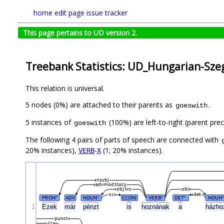
home
edit page
issue tracker
This page pertains to UD version 2.
Treebank Statistics: UD_Hungarian-Szeg
This relation is universal.
5 nodes (0%) are attached to their parents as
.
goeswith
5 instances of
(100%) are left-to-right (parent pre
goeswith
The following 4 pairs of parts of speech are connected with
20% instances),
-
(1; 20% instances).
VERB
X
nsubj
advmod:tlocy
obj:lvc
obl
cc
det
PRON
ADV
NOUN
CCONJ
VERB
DET
NOUN
#
#
#
#
#
1
Ezek
már
pénzt
is
hoznának
a
házh
punct
cc