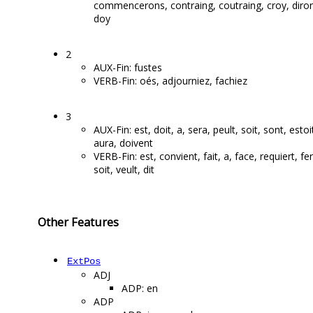
commencerons, contraing, coutraing, croy, diro
doy
2
AUX-Fin: fustes
VERB-Fin: oés, adjourniez, fachiez
3
AUX-Fin: est, doit, a, sera, peult, soit, sont, estoi
aura, doivent
VERB-Fin: est, convient, fait, a, face, requiert, fe
soit, veult, dit
Other Features
ExtPos
ADJ
ADP: en
ADP