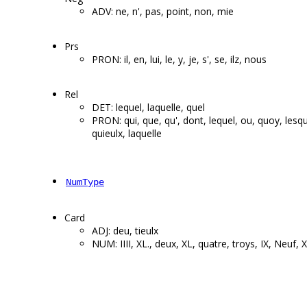
ADV: ne, n', pas, point, non, mie
Prs
PRON: il, en, lui, le, y, je, s', se, ilz, nous
Rel
DET: lequel, laquelle, quel
PRON: qui, que, qu', dont, lequel, ou, quoy, lesqu
quieulx, laquelle
NumType
Card
ADJ: deu, tieulx
NUM: IIII, XL., deux, XL, quatre, troys, IX, Neuf, X