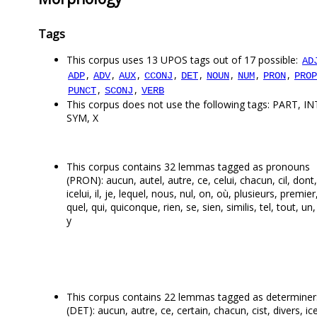
Tags
This corpus uses 13 UPOS tags out of 17 possible:
AD
,
,
,
,
,
,
,
,
ADP
ADV
AUX
CCONJ
DET
NOUN
NUM
PRON
PROP
,
,
PUNCT
SCONJ
VERB
This corpus does not use the following tags: PART, INT
SYM, X
This corpus contains 32 lemmas tagged as pronouns
(PRON): aucun, autel, autre, ce, celui, chacun, cil, dont,
icelui, il, je, lequel, nous, nul, on, où, plusieurs, premier
quel, qui, quiconque, rien, se, sien, similis, tel, tout, un
y
This corpus contains 22 lemmas tagged as determiner
(DET): aucun, autre, ce, certain, chacun, cist, divers, icel