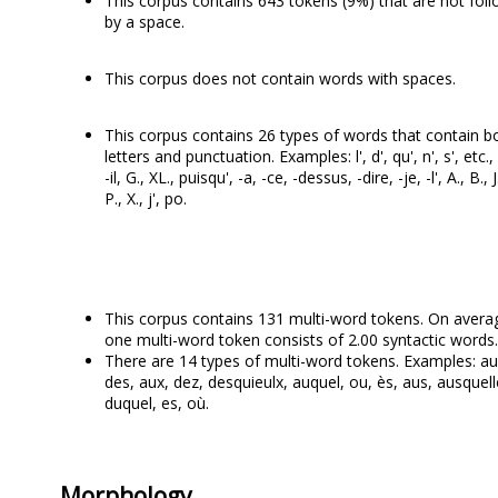
This corpus contains 643 tokens (9%) that are not fol
by a space.
This corpus does not contain words with spaces.
This corpus contains 26 types of words that contain b
letters and punctuation. Examples: l', d', qu', n', s', etc., 
-il, G., XL., puisqu', -a, -ce, -dessus, -dire, -je, -l', A., B., J
P., X., j', po.
This corpus contains 131 multi-word tokens. On avera
one multi-word token consists of 2.00 syntactic words.
There are 14 types of multi-word tokens. Examples: au
des, aux, dez, desquieulx, auquel, ou, ès, aus, ausquell
duquel, es, où.
Morphology