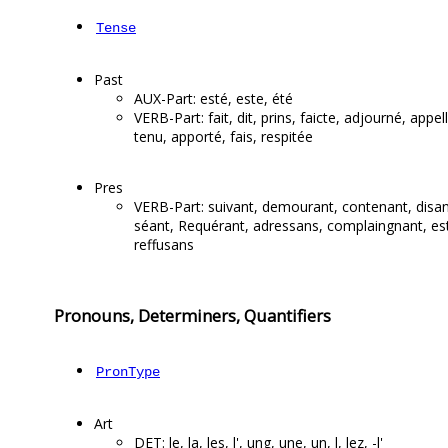
Tense
Past
AUX-Part: esté, este, été
VERB-Part: fait, dit, prins, faicte, adjourné, appel
tenu, apporté, fais, respitée
Pres
VERB-Part: suivant, demourant, contenant, disan
séant, Requérant, adressans, complaingnant, es
reffusans
Pronouns, Determiners, Quantifiers
PronType
Art
DET: le, la, les, l', ung, une, un, l, lez, -l'