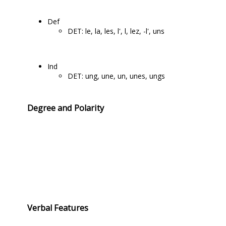
Def
DET: le, la, les, l', l, lez, -l', uns
Ind
DET: ung, une, un, unes, ungs
Degree and Polarity
Verbal Features